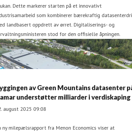
ukan. Dette markerer starten på et innovativt
dustrisamarbeid som kombinerer bærekraftig datasenterdri
d landbasert oppdrett av ørret. Digitaliserings- og
rvaltningsministeren stod for den offisielle åpningen.
yggingen av Green Mountains datasenter p
amar understøtter milliarder i verdiskaping
2. august 2025 09:08
n ny milepælsrapport fra Menon Economics viser at