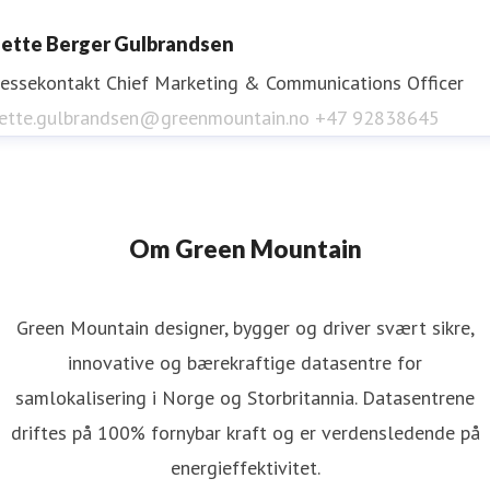
Green Mountain Data Centres
ette Berger Gulbrandsen
ressekontakt
Chief Marketing & Communications Officer
ette.gulbrandsen@greenmountain.no
+47 92838645
Om Green Mountain
Green Mountain designer, bygger og driver svært sikre,
innovative og bærekraftige datasentre for
samlokalisering i Norge og Storbritannia. Datasentrene
driftes på 100% fornybar kraft og er verdensledende på
energieffektivitet.