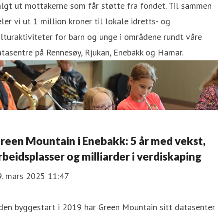
lgt ut mottakerne som får støtte fra fondet. Til sammen
ler vi ut 1 million kroner til lokale idretts- og
lturaktiviteter for barn og unge i områdene rundt våre
atasentre på Rennesøy, Rjukan, Enebakk og Hamar.
reen Mountain i Enebakk: 5 år med vekst,
rbeidsplasser og milliarder i verdiskaping
9. mars 2025 11:47
den byggestart i 2019 har Green Mountain sitt datasenter