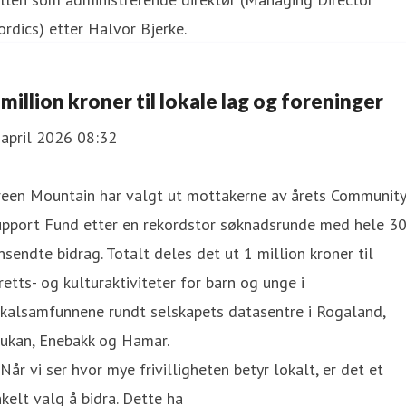
rdics) etter Halvor Bjerke.
 million kroner til lokale lag og foreninger
 april 2026 08:32
reen Mountain har valgt ut mottakerne av årets Community
upport Fund etter en rekordstor søknadsrunde med hele 3
nsendte bidrag. Totalt deles det ut 1 million kroner til
retts- og kulturaktiviteter for barn og unge i
okalsamfunnene rundt selskapets datasentre i Rogaland,
jukan, Enebakk og Hamar.
Når vi ser hvor mye frivilligheten betyr lokalt, er det et
kelt valg å bidra. Dette ha