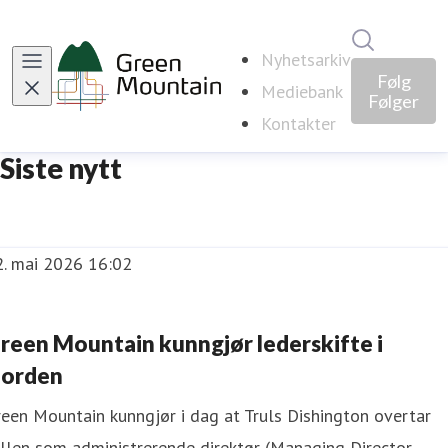
Søk i nyhe
Nyhetsarkiv
Følg
Mediebank
Følger
Kontakter
Siste nytt
2. mai 2026 16:02
reen Mountain kunngjør lederskifte i
orden
een Mountain kunngjør i dag at Truls Dishington overtar
llen som administrerende direktør (Managing Director