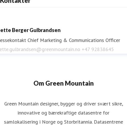
Kontakter
ette Berger Gulbrandsen
ressekontakt
Chief Marketing & Communications Officer
ette.gulbrandsen@greenmountain.no
+47 92838645
Om Green Mountain
Green Mountain designer, bygger og driver svært sikre,
innovative og bærekraftige datasentre for
samlokalisering i Norge og Storbritannia. Datasentrene