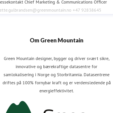
ressekontakt
Chief Marketing & Communications Officer
ette.gulbrandsen@greenmountain.no
+47 92838645
Om Green Mountain
Green Mountain designer, bygger og driver svært sikre,
innovative og bærekraftige datasentre for
samlokalisering i Norge og Storbritannia. Datasentrene
driftes på 100% fornybar kraft og er verdensledende på
energieffektivitet.