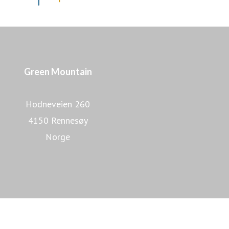
Green Mountain
Hodneveien 260
4150 Rennesøy
Norge
Lær mer om Green Mountain
Lær mer om datasentre