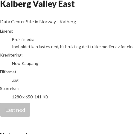
Kalberg Valley East
Data Center Site in Norway - Kalberg
New Kaupang
Lisens:
Bruk i media
Innholdet kan lastes ned, bli brukt og delt i ulike medier av for e
Kreditering:
New Kaupang
Filformat:
.jpg
Størrelse:
1280 x 650, 141 KB
Last ned