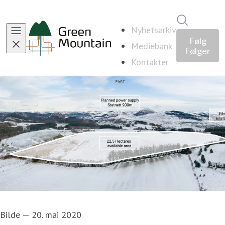
Søk i nyhe
Nyhetsarkiv
Følg
Mediebank
Følger
Kontakter
Bilde
—
20. mai 2020