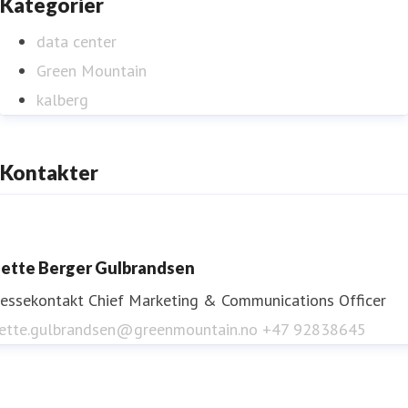
Kategorier
data center
Green Mountain
kalberg
Kontakter
ette Berger Gulbrandsen
ressekontakt
Chief Marketing & Communications Officer
ette.gulbrandsen@greenmountain.no
+47 92838645