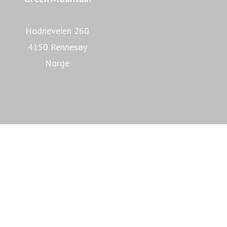
Hodneveien 260
4150 Rennesøy
Norge
Lær mer om Green Mountain
Lær mer om datasentre