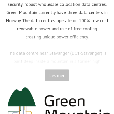
security, robust wholesale colocation data centres.
Green Mountain currently have three data centers in
Norway. The data centres operate on 100% low cost
renewable power and use of free cooling
creating unique power efficiency.
The data centre near Stavanger (DC1-Stavanger) is
built deep inside a mountain in a former high
security NATO ammunition store.
Les mer
The data centre in Telemark (DC2-Telemark) is in the
‘cradle of hydro power’ in Norway with multiple local
hydro power plants.