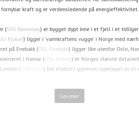
fornybar kraft og er verdensledende på energieffektivitet.
r (
SVG-Rennesøy
) er bygget dypt inne i et fjell i et tidli
JU-Rjukan
) ligger i 'vannkraftens vugge' i Norge med nærhe
ret på Enebakk (
OSL-Enebakk
) ligger like utenfor Oslo, N
senteret i Hamar (
OSL-Hamar
) er Norges største datasen
 London (
LON-East
) ble etablert gjennom oppkjøpet av et 
ed det tyske kraftselskapet KMW om å bygge et nytt datas
Les mer
e i Norden, og opplever sterk vekst. Blant kundene er stor
HPC, Automotive og mer.
Lær mer om Green Mountain:
www.greenmountain.no