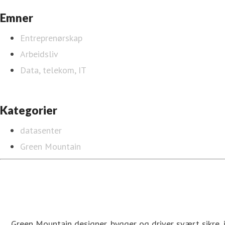
Emner
Entreprenørskap
Arbeidsliv
Data, telekom, IT
Kategorier
datasenter
Green Mountain
Green Mountain designer, bygger og driver svært sikre,