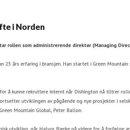
fte i Norden
ar rollen som administrerende direktør (Managing Direct
nn 25 års erfaring i bransjen. Han startet i Green Mountai
or å kunne rekruttere internt når Dishington nå tiltrer r
rtsetter utviklingen av pågående og nye prosjekter i sels
i Green Mountain Global, Peter Ballon.
sk utvikling, går Halvor Bjerke nå videre for å forfølge a