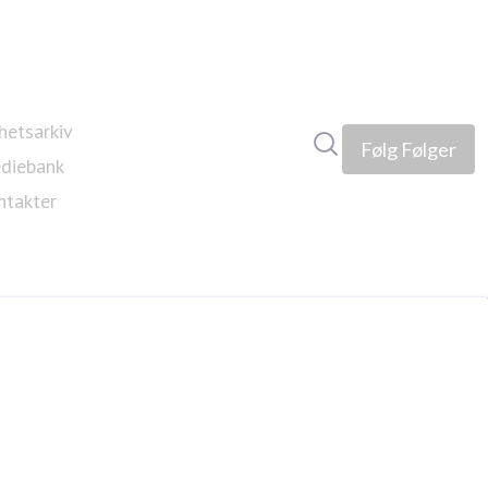
hetsarkiv
Søk i nyhetsrom
Følg
Følger
diebank
ntakter