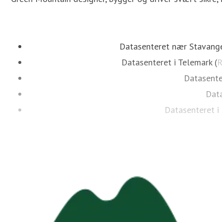
Datasenteret nær Stavange
Datasenteret i Telemark (
R
Datasente
Data
Datasenteret i
I tillegg samarbeider Green Mountain m
Green Mountain er en av de største datasenteroperatøren