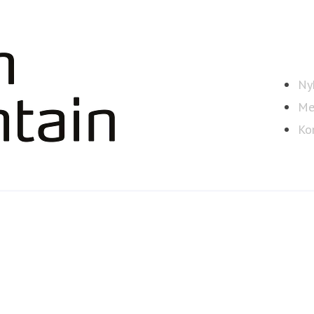
Ny
Me
Ko