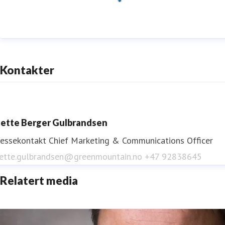
Kontakter
ette Berger Gulbrandsen
ressekontakt
Chief Marketing & Communications Officer
ette.gulbrandsen@greenmountain.no
+47 92838645
Relatert media