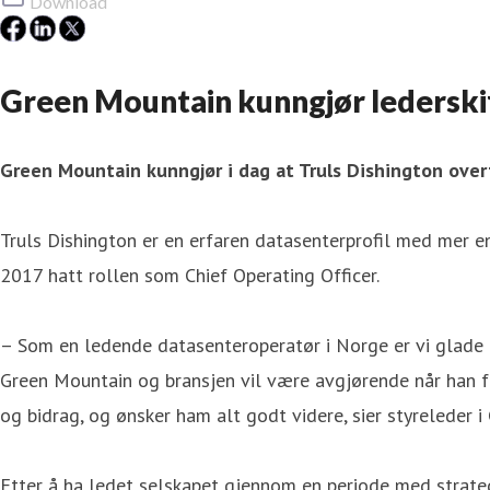
Download
Green Mountain kunngjør lederski
Green Mountain kunngjør i dag at Truls Dishington overt
Truls Dishington er en erfaren datasenterprofil med mer e
2017 hatt rollen som Chief Operating Officer.
– Som en ledende datasenteroperatør i Norge er vi glade f
Green Mountain og bransjen vil være avgjørende når han fo
og bidrag, og ønsker ham alt godt videre, sier styreleder 
Etter å ha ledet selskapet gjennom en periode med strategi