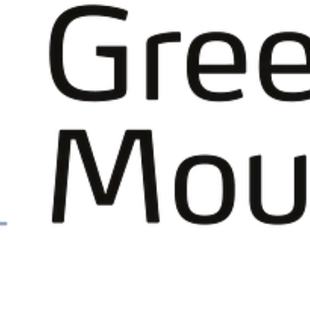
Lær mer om datasentre her:
Green Mountain