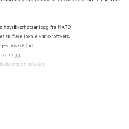
gere høysikkerhetsanlegg fra NATO.
t til flere lokale vannkraftverk.
orges hovedstad.
teranlegg.
eksisterende selskap.
enter i Frankfurt regionen.(
FRA-Mainz
)
e internasjonale selskaper innen Cloud, AI, Bank/Finans,