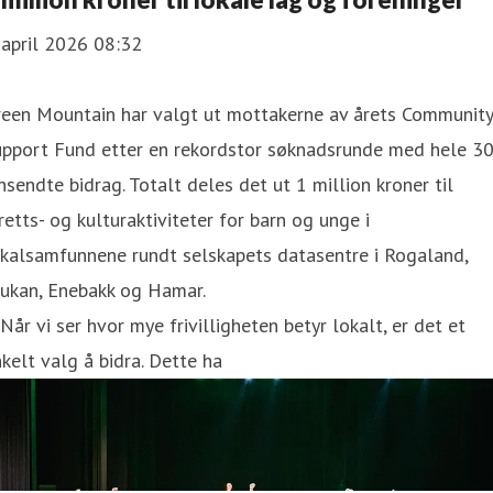
 april 2026 08:32
reen Mountain har valgt ut mottakerne av årets Community
upport Fund etter en rekordstor søknadsrunde med hele 3
nsendte bidrag. Totalt deles det ut 1 million kroner til
retts- og kulturaktiviteter for barn og unge i
okalsamfunnene rundt selskapets datasentre i Rogaland,
jukan, Enebakk og Hamar.
Når vi ser hvor mye frivilligheten betyr lokalt, er det et
kelt valg å bidra. Dette ha