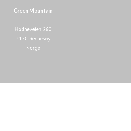
Green Mountain
Hodneveien 260
4150 Rennesøy
Norge
Lær mer om Green Mountain
Lær mer om datasentre