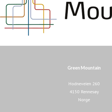
Green Mountain
Hodneveien 260
4150 Rennesøy
Norge
Lær mer om Green Mountai