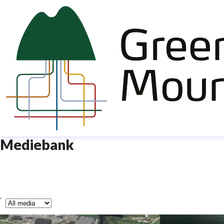
Mediebank
ype