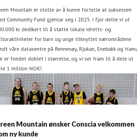
een Mountain er stolte av å kunne fortelle at suksessen
d Community Fund gjentar seg i 2025. I fjor delte vi ut
0.000 kr dedikert til å støtte lokale idretts- og
lturaktiviteter for barn og unge tilknyttet nærområdene
ndt våre datasentre på Rennesøy, Rjukan, Enebakk og Hama
år er fondet doblet i størrelse, og vi ser fram til å dele ut
le 1 million NOK!
reen Mountain ønsker Conscia velkommen
om ny kunde