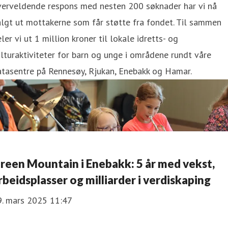
verveldende respons med nesten 200 søknader har vi nå
lgt ut mottakerne som får støtte fra fondet. Til sammen
ler vi ut 1 million kroner til lokale idretts- og
lturaktiviteter for barn og unge i områdene rundt våre
atasentre på Rennesøy, Rjukan, Enebakk og Hamar.
reen Mountain i Enebakk: 5 år med vekst,
rbeidsplasser og milliarder i verdiskaping
9. mars 2025 11:47