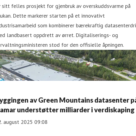
 sitt felles prosjekt for gjenbruk av overskuddsvarme på
ukan. Dette markerer starten på et innovativt
dustrisamarbeid som kombinerer bærekraftig datasenterdri
d landbasert oppdrett av ørret. Digitaliserings- og
rvaltningsministeren stod for den offisielle åpningen.
yggingen av Green Mountains datasenter p
amar understøtter milliarder i verdiskaping
2. august 2025 09:08