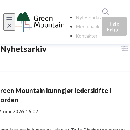
Søk i nyhe
Nyhetsarkiv
Følg
Mediebank
Følger
Kontakter
Nyhetsarkiv
reen Mountain kunngjør lederskifte i
orden
2. mai 2026 16:02
een Mountain kunngjør i dag at Truls Dishington overtar