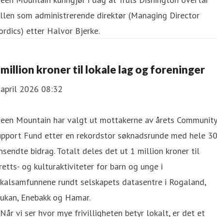
llen som administrerende direktør (Managing Director
rdics) etter Halvor Bjerke.
 million kroner til lokale lag og foreninger
 april 2026 08:32
reen Mountain har valgt ut mottakerne av årets Community
upport Fund etter en rekordstor søknadsrunde med hele 3
nsendte bidrag. Totalt deles det ut 1 million kroner til
retts- og kulturaktiviteter for barn og unge i
okalsamfunnene rundt selskapets datasentre i Rogaland,
jukan, Enebakk og Hamar.
Når vi ser hvor mye frivilligheten betyr lokalt, er det et