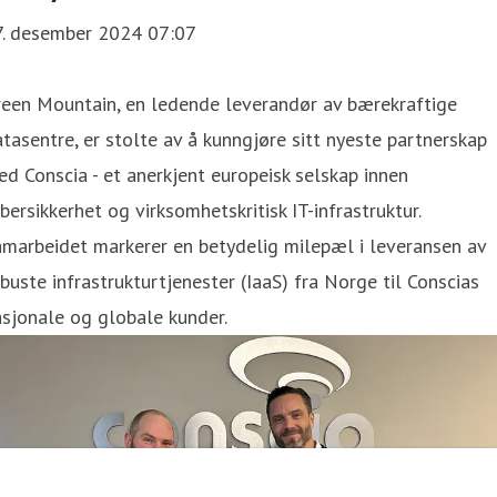
7. desember 2024 07:07
reen Mountain, en ledende leverandør av bærekraftige
tasentre, er stolte av å kunngjøre sitt nyeste partnerskap
d Conscia - et anerkjent europeisk selskap innen
bersikkerhet og virksomhetskritisk IT-infrastruktur.
marbeidet markerer en betydelig milepæl i leveransen av
buste infrastrukturtjenester (IaaS) fra Norge til Conscias
sjonale og globale kunder.