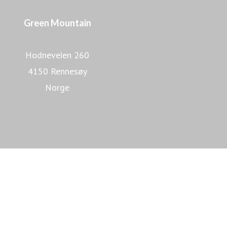
Green Mountain
Hodneveien 260
4150 Rennesøy
Norge
Lær mer om Green Mountain
Lær mer om datasentre